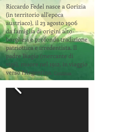
Riccardo Fedel nasce a Gorizia
(in territorio all'epoca
austriaco), il 23 agosto 1906
da famiglia di origini alto-
borghesi e profonda tradizione
patriottica e irredentista. Il
padre Biagio (mercante di
vini), muore nel 1912, in viaggio
verso l'Argentina.
Continua