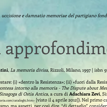
, uccisione e damnatio memoriae del partigiano fond
i approfondime
tini
,
La memoria divisa
, Rizzoli, Milano, 1997 | isbn
are: (i) «dentro la Resistenza»; (ii) «fuori dalla Resi
contesa intorno alla memoria - The Dispute about M
Sinagoga di Ostia Antica
, a cura di
Adachiara Zevi
, S
[visto il 4 aprile 2012]). Nel primo 
oria.com/cataloghi.htm
>
o, ma aspetti, per così dire, “di dettaglio”, considera