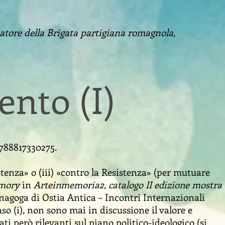
atore della Brigata partigiana romagnola
,
nto (I)
 9788817330275.
stenza» o (iii) «contro la Resistenza» (per mutuare
emory
in
Arteinmemoria2, catalogo II edizione mostra
inagoga di Ostia Antica – Incontri Internazionali
caso (i), non sono mai in discussione il valore e
ti però rilevanti sul piano politico-ideologico (si