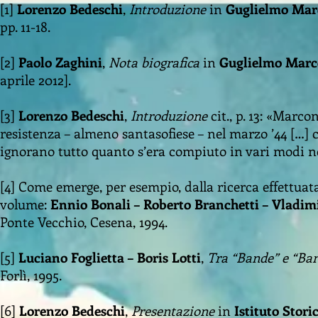
[1]
Lorenzo Bedeschi
,
Introduzione
in
Guglielmo Mar
pp. 11-18.
[2]
Paolo Zaghini
,
Nota biografica
in
Guglielmo Marc
aprile 2012].
[3]
Lorenzo Bedeschi
,
Introduzione
cit., p. 13: «Marco
resistenza – almeno santasofiese – nel marzo ’44 […] 
ignorano tutto quanto s’era compiuto in vari modi ne
[4] Come emerge, per esempio, dalla ricerca effettuata 
volume:
Ennio Bonali – Roberto Branchetti – Vladimi
Ponte Vecchio, Cesena, 1994.
[5]
Luciano Foglietta – Boris Lotti
,
Tra “Bande” e “Ban
Forlì, 1995.
[6]
Lorenzo Bedeschi
,
Presentazione
in
Istituto Stori