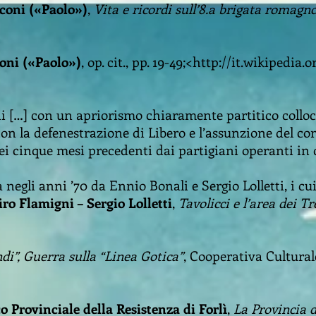
coni («Paolo»)
,
Vita e ricordi sull’8.a brigata romagn
oni («Paolo»)
, op. cit., pp. 19-49;<
http://it.wikipedia.
ni […] con un apriorismo chiaramente partitico colloca 
con la defenestrazione di Libero e l’assunzione del c
i cinque mesi precedenti dai partigiani operanti in 
negli anni ’70 da Ennio Bonali e Sergio Lolletti, i cui
ro Flamigni – Sergio Lolletti
,
Tavolicci e l’area dei T
di”, Guerra sulla “Linea Gotica”
, Cooperativa Cultural
co Provinciale della Resistenza di Forlì
,
La Provincia d