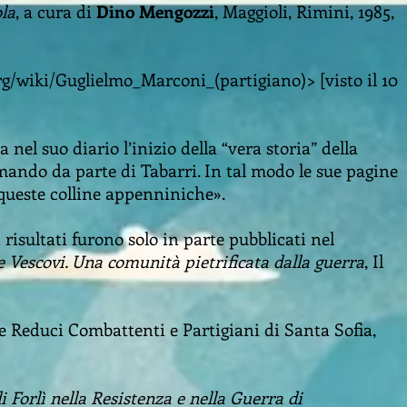
ola
, a cura di
Dino Mengozzi
, Maggioli, Rimini, 1985,
org/wiki/Guglielmo_Marconi_(partigiano)>
[visto il 10
nel suo diario l’inizio della “vera storia” della
omando da parte di Tabarri. In tal modo le sue pagine
queste colline appenniniche».
 risultati furono solo in parte pubblicati nel
re Vescovi. Una comunità pietrificata dalla guerra
, Il
e Reduci Combattenti e Partigiani di Santa Sofia,
i Forlì nella Resistenza e nella Guerra di