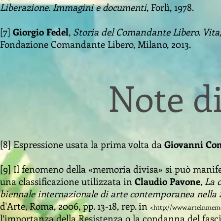
Liberazione. Immagini e documenti
, Forlì, 1978.
[7]
Giorgio Fedel
,
Storia del Comandante Libero. Vita
Fondazione Comandante Libero, Milano, 2013.
Note
d
[8] Espressione usata la prima volta da
Giovanni Con
[9] Il fenomeno della «memoria divisa» si può manifest
una classificazione utilizzata in
Claudio Pavone
,
La 
biennale internazionale di arte contemporanea nella 
d'Arte, Roma, 2006, pp. 13-18, rep. in
<
http://www.arteinmem
l’importanza della Resistenza o la condanna del fascism