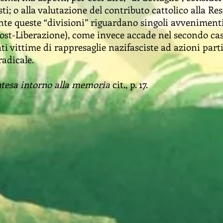
sti; o alla valutazione del contributo cattolico alla Re
ente queste “divisioni” riguardano singoli avvenimenti
post-Liberazione), come invece accade nel secondo caso
ati vittime di rappresaglie nazifasciste ad azioni partig
adicale.
ntesa intorno alla memoria
cit., p. 17.
TORNA AL TESTO
TORNA AL TESTO