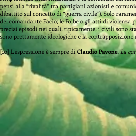
pensi alla “rivalità” tra partigiani azionisti e comuni
dibattito sul concetto di “guerra civile”). Solo raram
del comandante Facio; le Foibe o gli atti di violenza 
precisi episodi nei quali, tipicamente, i civili sono st
sono prettamente ideologiche e la contrapposizione r
[10] L’espressione è sempre di
Claudio Pavone
,
La co